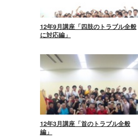
12年9月講座「四肢のトラブル全般
に対応編」
12年3月講座「首のトラブル全般
編」