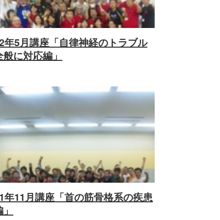
12年5月講座「自律神経のトラブル
全般に対応編」
11年11月講座「首の筋骨格系の疾患
編」