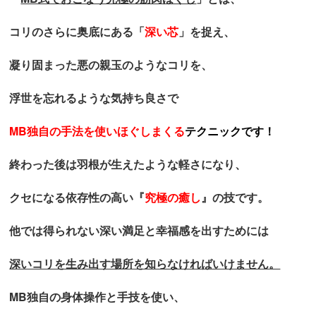
コリのさらに
奥底にある「
深い芯
」を捉え、
凝り固まった
悪の親玉のようなコリを、
浮世を忘れるような気持ち良さで
MB独自の手法を使い
ほぐしまくる
テクニックです！
終わった後は羽根が生えたような軽さになり、
クセになる依存性の高い『
究極の癒し
』の技です。
他では得られない深い満足と幸福感を出すためには
深いコリを生み出す場所を知らなければいけません。
MB
独自の身体操作と手技を使い、