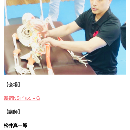
【会場】
新宿NSビル3－G
【講師】
松井真一郎