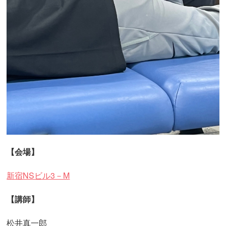
【会場】
新宿NSビル3－M
【講師】
松井真一郎