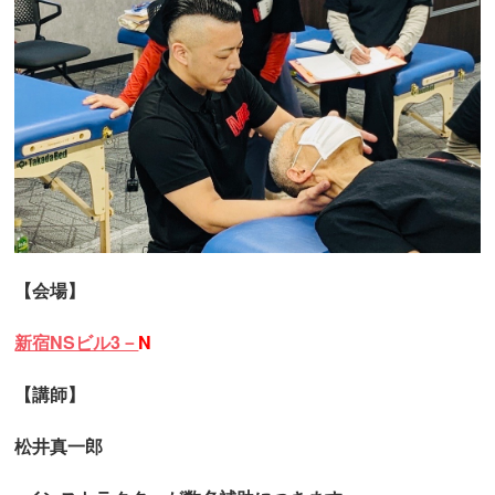
【会場】
新宿NSビル3－
N
【講師】
松井真一郎